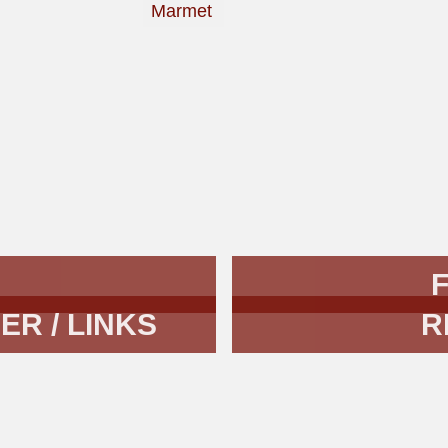
Marmet
R / LINKS
R