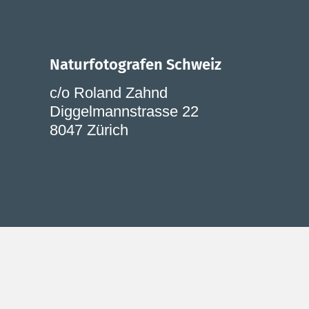
Naturfotografen Schweiz
c/o Roland Zahnd
Diggelmannstrasse 22
8047 Zürich
Unsere Website verwendet Cookies. Indem Sie 
Detaillierte Informationen über den Einsatz vo
Verstecken