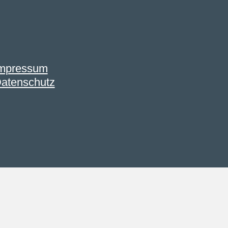
mpressum
atenschutz
ren, akzeptieren Sie diese Cookies.
erer
Datenschutzerklärung
.