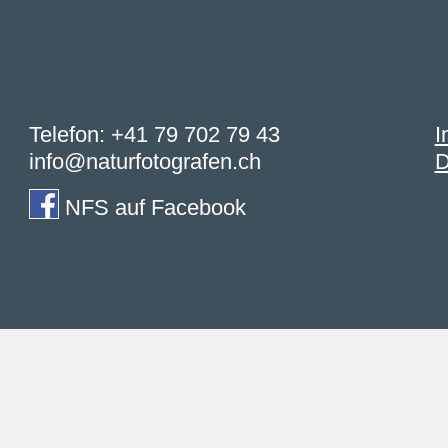
Telefon:
+41 79 702 79 43
I
info@naturfotografen.ch
D
NFS auf Facebook
die Website und ihre Angebote nutzen und weiternavigie
n Cookies und wie Sie diese löschen, erfahren Sie in uns