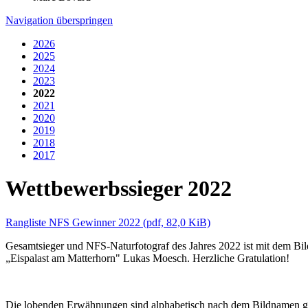
Navigation überspringen
2026
2025
2024
2023
2022
2021
2020
2019
2018
2017
Wettbewerbssieger 2022
Rangliste NFS Gewinner 2022
(pdf, 82,0 KiB)
Gesamtsieger und NFS-Naturfotograf des Jahres 2022 ist mit dem Bil
„Eispalast am Matterhorn" Lukas Moesch. Herzliche Gratulation!
Die lobenden Erwähnungen sind alphabetisch nach dem Bildnamen g