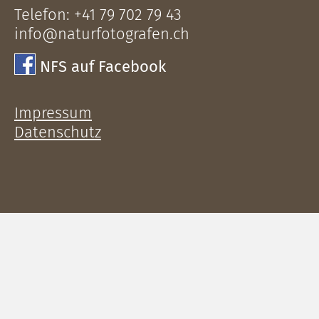
Telefon:
+41 79 702 79 43
info@naturfotografen.ch
NFS auf Facebook
Impressum
Datenschutz
Unsere Website verwendet Cookies. Indem Sie die
Website und ihre Angebote nutzen und
weiternavigieren, akzeptieren Sie diese Cookies.
Detaillierte Informationen über den Einsatz von
Cookies und wie Sie diese löschen, erfahren Sie